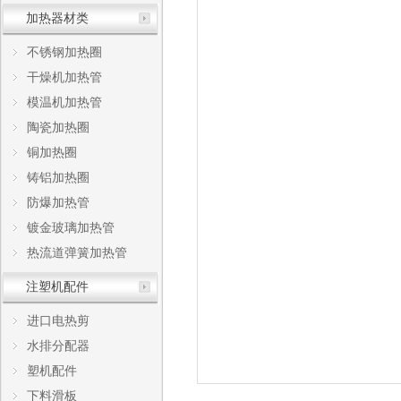
加热器材类
不锈钢加热圈
干燥机加热管
模温机加热管
陶瓷加热圈
铜加热圈
铸铝加热圈
防爆加热管
镀金玻璃加热管
热流道弹簧加热管
注塑机配件
进口电热剪
水排分配器
塑机配件
下料滑板