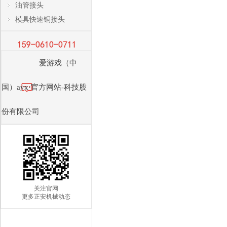
油管接头
模具快速铜接头
爱游戏（中
国）ayx·官方网站-科技股
份有限公司
关注官网
更多正安机械动态