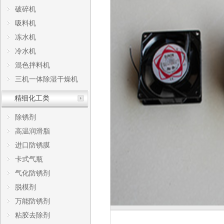
破碎机
吸料机
冻水机
冷水机
混色拌料机
三机一体除湿干燥机
精细化工类
除锈剂
高温润滑脂
进口防锈膜
卡式气瓶
气化防锈剂
脱模剂
万能防锈剂
粘胶去除剂