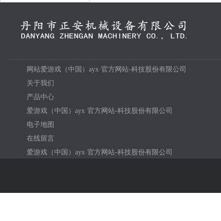
网站爱游戏（中国）ayx·官方网站-科技股份有限公司
关于我们
产品中心
爱游戏（中国）ayx·官方网站-科技股份有限公司
电子地图
在线留言
爱游戏（中国）ayx·官方网站-科技股份有限公司