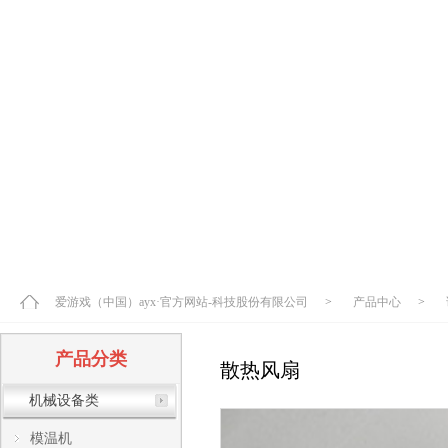
爱游戏（中国）ayx·官方网站-科技股份有限公司
>
产品中心
>
产品分类
散热风扇
机械设备类
模温机