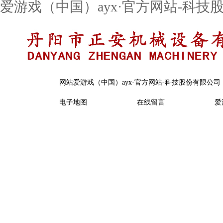
爱游戏（中国）ayx·官方网站-科技
网站爱游戏（中国）ayx·官方网站-科技股份有限公司
电子地图
在线留言
爱