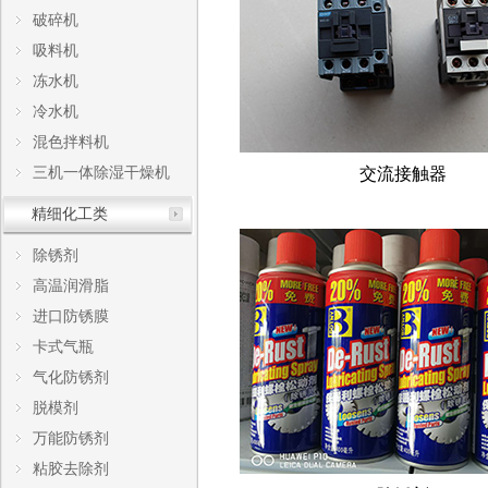
破碎机
吸料机
冻水机
冷水机
混色拌料机
三机一体除湿干燥机
交流接触器
精细化工类
除锈剂
高温润滑脂
进口防锈膜
卡式气瓶
气化防锈剂
脱模剂
万能防锈剂
粘胶去除剂