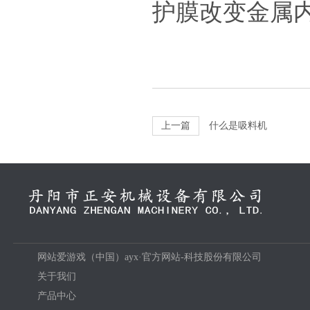
护膜改变金属
上一篇
什么是吸料机
网站爱游戏（中国）ayx·官方网站-科技股份有限公司
关于我们
产品中心